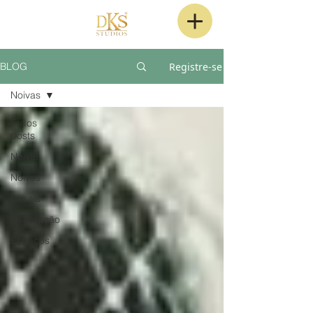
Registre-se
BLOG
Noivas
Todos
posts
Noivas
Noivos
Casais
Decoração
Espaços