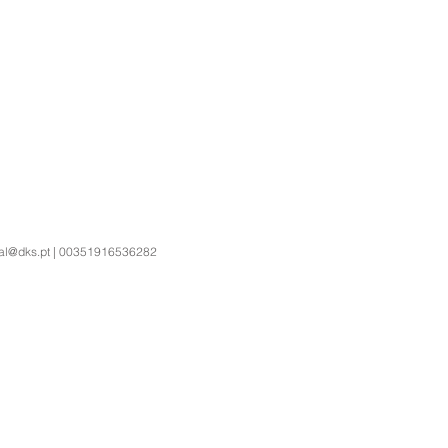
al@dks.pt
| 00351916536282