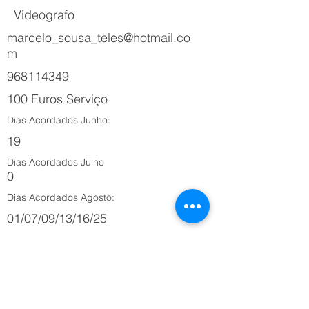
Videografo
marcelo_sousa_teles@hotmail.co
m
968114349
100 Euros Serviço
Dias Acordados Junho:
19
Dias Acordados Julho
0
Dias Acordados Agosto:
01/07/09/13/16/25
Outros Meses:
0
A Pagar:
1350