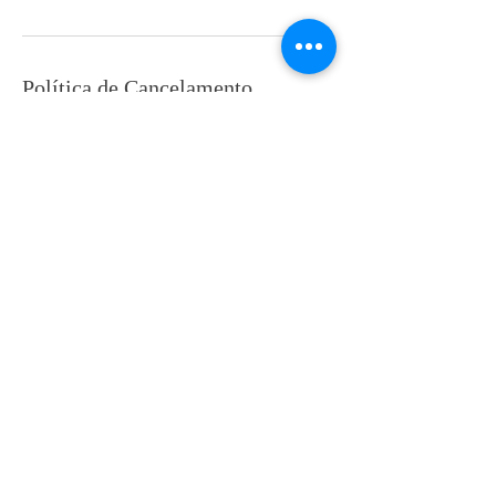
Política de Cancelamento
Em caso de desistência por parte do
serviço reservado e sinalizado o deposito
do mesmo será perdido.
Informações de contato
+ 00351916536282
geral@dks.pt
DKS STUDIOS - fotografos chaves, Centro
Comercial Charlot, Rua Cândido dos Reis,
Chaves, Portugal