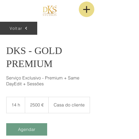
Voltar
DKS - GOLD
PREMIUM
Serviço Exclusivo - Premium + Same
DayEdit + Sessões
2500
euros
14 h
1
2500 €
Casa do cliente
4
h
Agendar