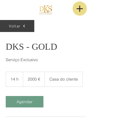
Voltar
DKS - GOLD
Serviço Exclusivo
2000
euros
14 h
1
2000 €
Casa do cliente
4
h
Agendar