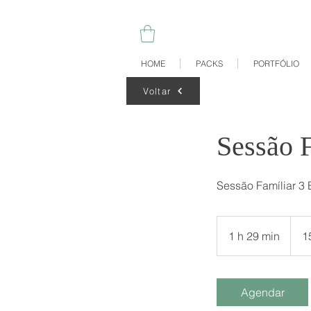
HOME
PACKS
PORTFÓLIO
Voltar
Sessão F
Sessão Famíliar 3
150
euros
1 h 29 min
1
1
2
9
m
Agendar
i