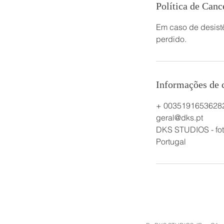
Política de Can
Em caso de desistê
perdido.
Informações de 
+ 0035191653628
geral@dks.pt
DKS STUDIOS - fot
Portugal