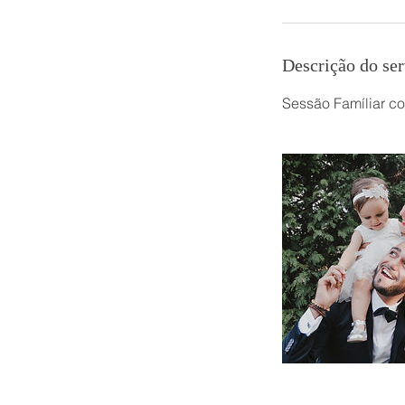
n
Descrição do ser
Sessão Famíliar c